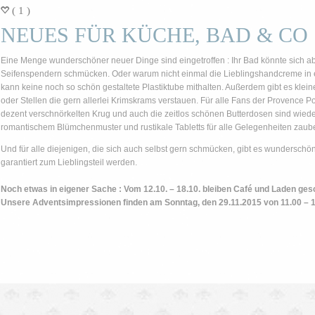
( 1 )
=
NEUES FÜR KÜCHE, BAD & CO
Eine Menge wunderschöner neuer Dinge sind eingetroffen : Ihr Bad könnte sich ab 
Seifenspendern schmücken. Oder warum nicht einmal die Lieblingshandcreme in 
kann keine noch so schön gestaltete Plastiktube mithalten. Außerdem gibt es kle
oder Stellen die gern allerlei Krimskrams verstauen. Für alle Fans der Provence Po
dezent verschnörkelten Krug und auch die zeitlos schönen Butterdosen sind wiede
romantischem Blümchenmuster und rustikale Tabletts für alle Gelegenheiten zaube
Und für alle diejenigen, die sich auch selbst gern schmücken, gibt es wunderschön
garantiert zum Lieblingsteil werden.
Noch etwas in eigener Sache : Vom 12.10. – 18.10. bleiben Café und Laden ges
Unsere Adventsimpressionen finden am Sonntag, den 29.11.2015 von 11.00 – 18