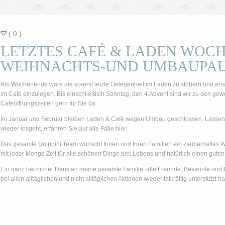
( 0 )
=
LETZTES CAFÉ & LADEN WOC
WEIHNACHTS-UND UMBAUPA
Am Wochenende wäre die vorerst letzte Gelegenheit im Laden zu stöbern und an
im Café einzulegen. Bis einschließlich Sonntag, den 4.Advent sind wir zu den g
Caféöffnungszeiten gern für Sie da.
Im Januar und Februar bleiben Laden & Café wegen Umbau geschlossen. Lassen 
wieder losgeht, erfahren Sie auf alle Fälle hier.
Das gesamte Quippini Team wünscht Ihnen und Ihren Familien ein zauberhaftes We
mit jeder Menge Zeit für alle schönen Dinge des Lebens und natürlich einen guten
Ein ganz herzlicher Dank an meine gesamte Familie, alle Freunde, Bekannte und H
bei allen alltäglichen und nicht alltäglichen Aktionen wieder tatkräftig unterstützt ha