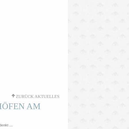
'
ZURÜCK AKTUELLES
HÖFEN AM
 denkt …